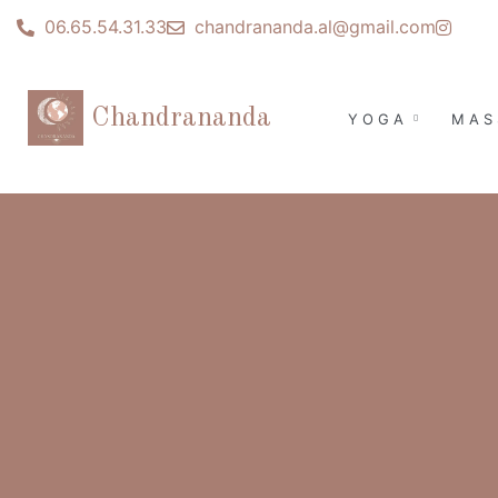
06.65.54.31.33
chandrananda.al@gmail.com
Chandrananda
YOGA
MAS