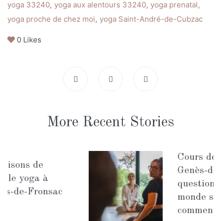
,
,
,
yoga 33240
yoga aux alentours 33240
yoga prenatal
,
yoga proche de chez moi
yoga Saint-André-de-Cubzac
0
Likes
More Recent Stories
Cours de yoga à Saint-
Genès-de-Fronsac : les
questions que tout le
monde se pose avant de
commencer